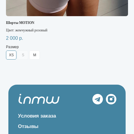
Шорты MOTION
Дв
Цвет: жемчужный розовый
Цвет
2 000
р.
2 
Размер
Ра
XS
S
M
XS