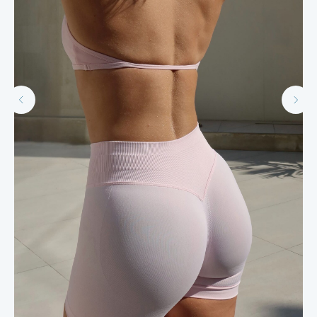
Условия заказа
Отзывы
Контакты
FAQ
Подарочные сертификаты
ИП Соловьёва Анастасия Игоревна
ИНН: 057104426052
ОГРН: 325050000015467
Политика конфиденциальности
Made with Goodness