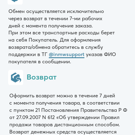
возвратов СДЕК происходит
не моментально, когда посылка поступила
в наш пункт выдачи, а в течение недели
со дня поступления в пункт СДЕК.
❗️ Также оповещаем вас, что возврат
денежных средств осуществляется вам
на карту в течение 7 рабочих дней только
после получения посылки на возврат
и проверки изделия на целостность,
неношенность и чистоту.
Возврат осуществляется по адресу г.
Каспийк, Ленина 37 (СДЕК)
Условия заказа
Отзывы
Контакты
FAQ
Подарочные сертификаты