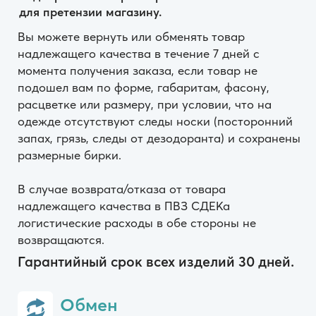
Гарантийный срок всех изделий 30 дней.
Обмен
Обмен осуществляется исключительно
через возврат в течении 7-ми рабочих
дней с момента получение заказа.
При этом все транспортные расходы берет
на себя Покупатель. Для оформления
возврата/обмена обратитесь в службу
поддержки в ТГ
@inmwsupport
указав ФИО
покупателя в сообщении.
Возврат
Оформить возврат можно в течение 7 дней
с момента получения товара, в соответствии
с пунктом 21 Постановления Правительства Р Ф
от 27.09.2007 N 612 «Об утверждении Правил
продажи товаров дистанционным способом.
Возврат денежных средств осуществляется
за вычетом суммы, оплаченной за доставку при
оформлении заказа.
❗️ Оповещаем вас, что получение посылок-