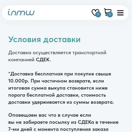
0
0
Условия доставки
Доставка осуществляется транспортной
компанией
СДЕК.
*
Доставка бесплатная при покупке свыше
10.000р. При частичном возврате, если
итоговая сумма выкупа становится ниже
порога бесплатной доставки, стоимость
доставки удерживается из суммы возврата.
Оповещаем вас что в случае если
вы не забираете посылку из СДЕКа в течение
7-ми дней с момента поступления заказа
в пункт выдачи — ваш заказ возвращается
к нам. Возврат денежных средств
осуществляется за вычетом всех
логистических расходов.
После оплаты вам будет присвоен трек-
номер, по которому вы сможете отслеживать
перемещение заказа. Средний срок отгрузки