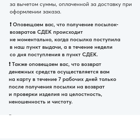
ИП Соловьёва Анастасия Игоревна
ИНН: 057104426052
ОГРН: 325050000015467
Политика конфиденциальности
Made with Goodness