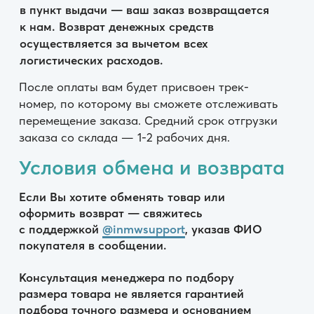
заказа со склада — 1-2 рабочих дня.
Условия обмена и возврата
Если Вы хотите обменять товар или
оформить возврат — свяжитесь
с поддержкой
@inmwsupport
, указав ФИО
покупателя в сообщении.
Консультация менеджера по подбору
размера товара не является гарантией
подбора точного размера и основанием
для претензии магазину.
Вы можете вернуть или обменять товар
надлежащего качества в течение 7 дней с
момента получения заказа, если товар не
подошел вам по форме, габаритам, фасону,
расцветке или размеру, при условии, что на
одежде отсутствуют следы носки (посторонний
запах, грязь, следы от дезодоранта) и сохранены
размерные бирки.
В случае возврата/отказа от товара
надлежащего качества в ПВЗ СДЕКа
логистические расходы в обе стороны не
возвращаются.