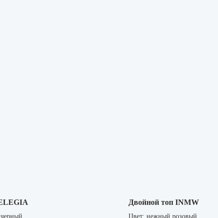
 ELEGIA
Двойной топ INMW
 черный
Цвет: нежный розовый