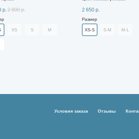
0
р.
2 800
р.
2 650
р.
ер
Размер
S
XS
S
M
XS-S
S-M
M-L
Условия заказа
Отзывы
Конта