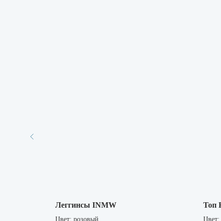
Леггинсы INMW
Топ
Цвет: розовый
Цвет: