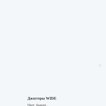
Джоггеры WIDE
Брю
Цвет: брауни
Цвет