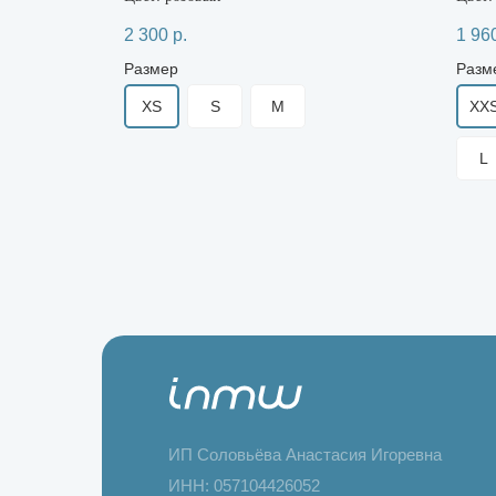
2 300
р.
1 96
Размер
Разм
XS
S
M
XX
L
ИП Соловьёва Анастасия Игоревна
ИНН: 057104426052