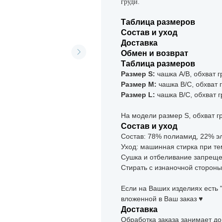
груди.
Таблица размеров
Состав и уход
Доставка
Обмен и возврат
Таблица размеров
Размер S:
чашка А/B, обхват г
Размер M:
чашка B/C, обхват 
Размер L:
чашка B/С, обхват г
На модели размер S, обхват гр
Состав и уход
Состав: 78% полиамид, 22% э
Уход: машинная стирка при те
Сушка и отбеливание запрещ
Стирать с изнаночной сторон
Если на Ваших изделиях есть 
вложенной в Ваш заказ ♥
Доставка
Обработка заказа занимает до