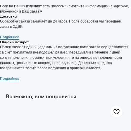
Если на Ваших изделиях есть "полосы" - смотрите информацию на карточке,
вложенной в Ваш заказ ♥️
Доставка
Обработка заказа занимает до 24 часов. После обработки мы передаем
заказ в СДЭК.
Подробнее
Обмен и возврат
Обмен-возврат единиц одежды из полученного вами заказа осуществляется
за счёт покупателя (не подошёл размер/ передумали) в течение 7 дней
со дня получения посылки, при условии, что на одежде нет следов носки
(заломы, грязь и иные повреждения изделия). Денежные средства
возвращаются только после получения и проверки изделия.
Условия заказа
Отзывы
Подробнее
Контакты
FAQ
Возможно, вам понравится
Подарочные сертификаты
ИП Соловьёва Анастасия Игоревна
ИНН: 057104426052
ОГРН: 325050000015467