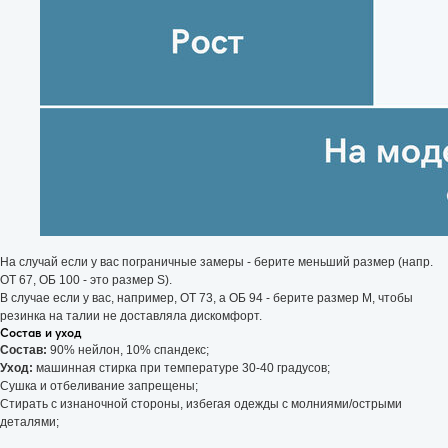
На случай если у вас пограничные замеры - берите меньший размер (напр.
ОТ 67, ОБ 100 - это размер S).
В случае если у вас, например, ОТ 73, а ОБ 94 - берите размер М, чтобы
Условия заказа
резинка на талии не доставляла дискомфорт.
Отзывы
Состав и уход
Состав:
90% нейлон, 10% спандекс;
Контакты
Уход:
машинная стирка при температуре 30-40 градусов;
FAQ
Сушка и отбеливание запрещены;
Стирать с изнаночной стороны, избегая одежды с молниями/острыми
Подарочные сертификаты
деталями;
ИП Соловьёва Анастасия Игоревна