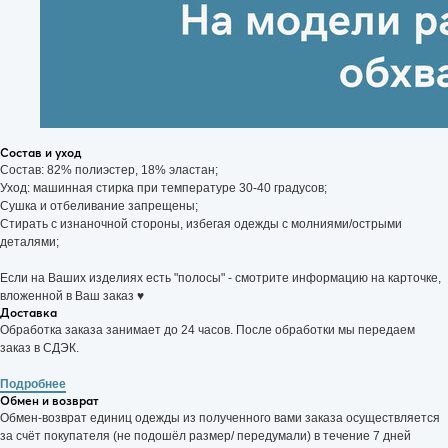
Состав и уход
Состав: 82% полиэстер, 18% эластан;
Условия заказа
Уход: машинная стирка при температуре 30-40 градусов;
Отзывы
Сушка и отбеливание запрещены;
Контакты
Стирать с изнаночной стороны, избегая одежды с молниями/острыми
деталями;
FAQ
Подарочные сертификаты
Если на Ваших изделиях есть "полосы" - смотрите информацию на карточке,
вложенной в Ваш заказ ♥
Доставка
ИП Соловьёва Анастасия Игоревна
Обработка заказа занимает до 24 часов. После обработки мы передаем
ИНН: 057104426052
заказ в СДЭК.
ОГРН: 325050000015467
Подробнее
Обмен и возврат
Обмен-возврат единиц одежды из полученного вами заказа осуществляется
за счёт покупателя (не подошёл размер/ передумали) в течение 7 дней