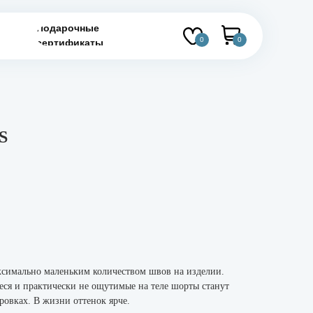
Подарочные
0
0
сертификаты
S
ксимально маленьким количеством швов на изделии.
ся и практически не ощутимые на теле шорты станут
ровках. В жизни оттенок ярче.