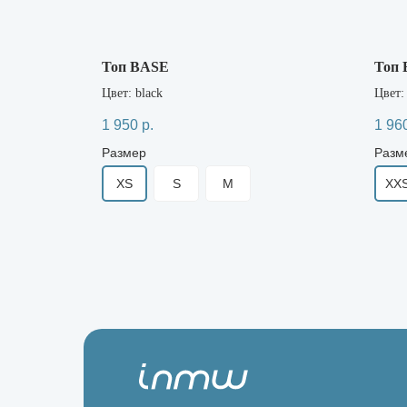
Топ BASE
Топ
Цвет: black
Цвет:
1 950
р.
1 96
Размер
Разм
XS
S
M
XX