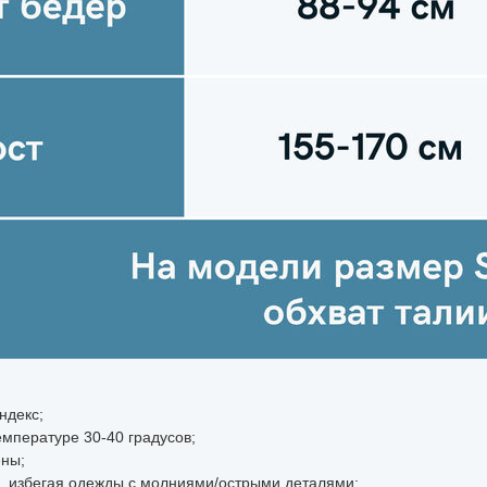
ндекс;
мпературе 30-40 градусов;
ены;
ы, избегая одежды с молниями/острыми деталями;