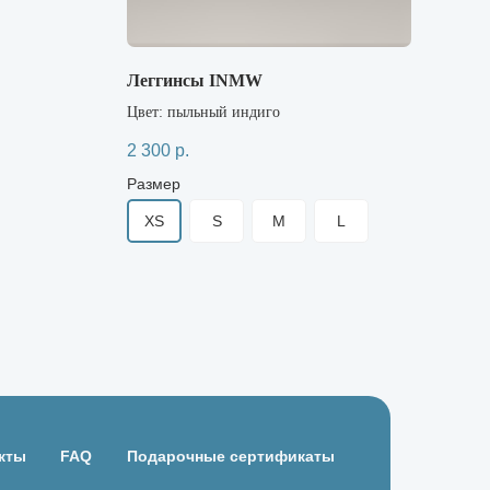
Леггинсы INMW
Фут
Цвет: пыльный индиго
Цвет
2 300
р.
2 25
Размер
Раз
XS
S
M
L
XS
кты
FAQ
Подарочные сертификаты