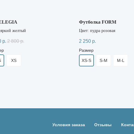
 ELEGIA
Футболка FORM
 яркий желтый
Цвет: пудра розовая
0
р.
2 800
р.
2 250
р.
ер
Размер
S
XS
XS-S
S-M
M-L
Условия заказа
Отзывы
Конта