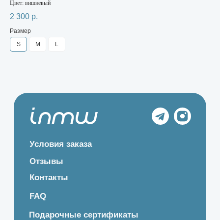
Цвет: вишневый
Цве
2 300
р.
1 
Размер
Ра
S
M
L
X