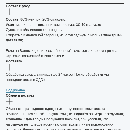
Состав и уход
Состав:
80% нейлон, 20% спандекс;
Уход:
машинная стирка при температуре 30-40 градусов;
Сушка и отбеливание запрещены;
Стирать с изнаночной стороны, избегая одежды с молниями/острыми
деталями;
Если на Ваших изделиях есть "полосы" - смотрите информацию на
карточке, вложенной в Ваш заказ ♥️
Доставка
Обработка заказа занимает до 24 часов. После обработки мы
передаем заказ в СДЭК.
Подробнее
Обмен и возврат
Обмен-возврат единиц одежды из полученного вами заказа
осуществляется за счёт покупателя (не подошёл размер/ передумали)
Условия заказа
в течение 7 дней со дня получения посылки, при условии, что
Отзывы
на одежде нет следов носки (заломы, грязь и иные повреждения
изделия). Денежные средства возвращаются только после получения