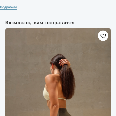
Подробнее
Возможно, вам понравится
Условия заказа
Отзывы
Контакты
FAQ
Подарочные сертификаты
ИП Соловьёва Анастасия Игоревна
ИНН: 057104426052
ОГРН: 325050000015467