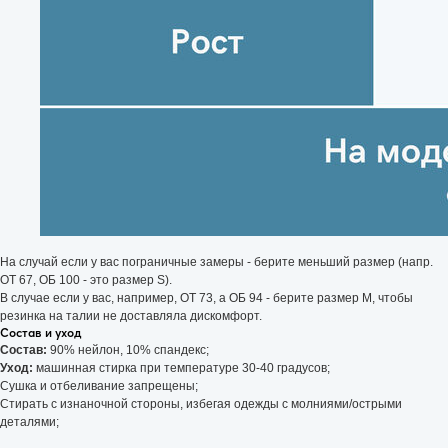
На случай если у вас пограничные замеры - берите меньший размер (напр.
ОТ 67, ОБ 100 - это размер S).
В случае если у вас, например, ОТ 73, а ОБ 94 - берите размер М, чтобы
Условия заказа
резинка на талии не доставляла дискомфорт.
Отзывы
Состав и уход
Состав:
90% нейлон, 10% спандекс;
Контакты
Уход:
машинная стирка при температуре 30-40 градусов;
FAQ
Сушка и отбеливание запрещены;
Стирать с изнаночной стороны, избегая одежды с молниями/острыми
Подарочные сертификаты
деталями;
ИП Соловьёва Анастасия Игоревна